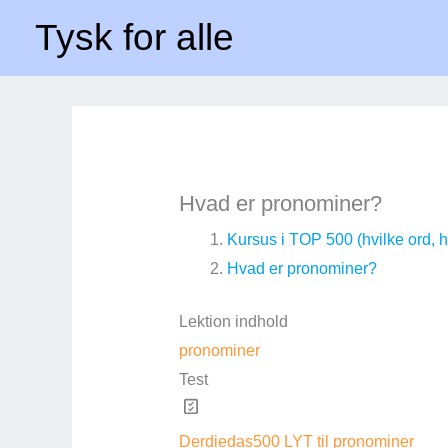
Gå
Forside
Hvad er pronominer?
Tysk for alle
til
indholdet
Hvad er pronominer?
Kursus i TOP 500 (hvilke ord, 
Hvad er pronominer?
Lektion indhold
pronominer
Test
Derdiedas500 LYT til pronominer