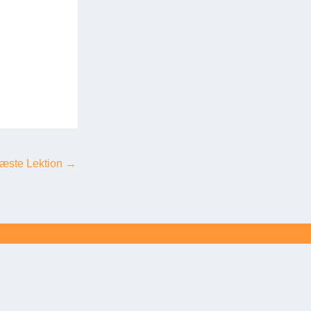
æste Lektion
→