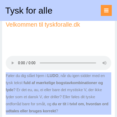
Gå
Tysk for alle
til
indholdet
Velkommen til tyskforalle.dk
Føler du dig slået hjem i
LUDO
, når du igen sidder med en
tysk tekst
fuld af mærkelige bogstavkombinationer og
lyde
? Er det eu, au, ei eller bare det mystiske V, der ikke
lyder som et dansk V, der driller? Eller føles dit tyske
ordforråd bare for småt, og
du er tit i tvivl om, hvordan ord
udtales eller bruges korrekt
?