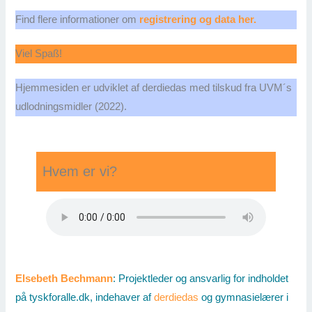
Find flere informationer om
registrering og data her.
Viel Spaß!
Hjemmesiden er udviklet af derdiedas med tilskud fra UVM´s
udlodningsmidler (2022).
Hvem er vi?
Elsebeth Bechmann
: Projektleder og ansvarlig for indholdet
på tyskforalle.dk, indehaver af
derdiedas
og gymnasielærer i