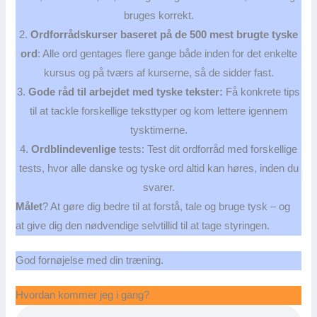
bruges korrekt.
2.
Ordforrådskurser baseret på de 500 mest brugte tyske
ord
: Alle ord gentages flere gange både inden for det enkelte
kursus og på tværs af kurserne, så de sidder fast.
3.
Gode råd til arbejdet med tyske tekster:
Få konkrete tips
til at tackle forskellige teksttyper og kom lettere igennem
tysktimerne.
4.
Ordblindevenlige
tests: Test dit ordforråd med forskellige
tests, hvor alle danske og tyske ord altid kan høres, inden du
svarer.
Målet
? At gøre dig bedre til at forstå, tale og bruge tysk – og
at give dig den nødvendige selvtillid til at tage styringen.
God fornøjelse med din træning.
Hvordan kommer jeg i gang?