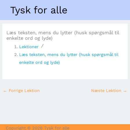
Gå
Forside
Tysk for alle
til
Læs teksten, mens du lytter (husk spørgsmål til enkelte
ord og lyde)
indholdet
Læs teksten, mens du lytter (husk spørgsmål til
enkelte ord og lyde)
Lektioner
Læs teksten, mens du lytter (husk spørgsmål til
enkelte ord og lyde)
←
Forrige Lektion
Næste Lektion
→
Copyright © 2026
Tysk for alle