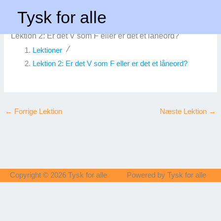
Gå
Forside
Lektion 2: Er det V som F eller er det et låneord?
Tysk for alle
til
indholdet
Lektion 2: Er det V som F eller er det et låneord?
Lektioner
Lektion 2: Er det V som F eller er det et låneord?
←
Forrige Lektion
Næste Lektion
→
Copyright © 2026
Tysk for alle
Powered by
Tysk for alle