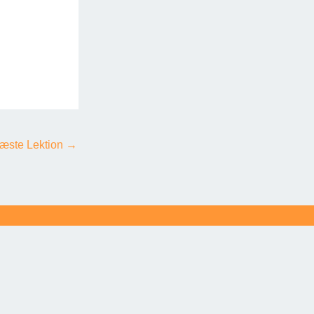
æste Lektion
→