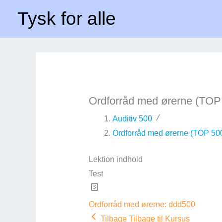
Gå
Forside
Ordforråd med ørerne (TOP 500)
Tysk for alle
til
indholdet
Ordforråd med ørerne (TOP
Auditiv 500
Ordforråd med ørerne (TOP 50
Lektion indhold
Test
Ordforråd med ørerne: ddd500
Tilbage
Tilbage til Kursus