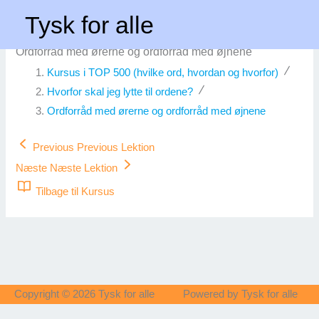
Gå
Forside
Ordforråd med ørerne og ordforråd med øjnene
Tysk for alle
til
indholdet
Ordforråd med ørerne og ordforråd med øjnene
Kursus i TOP 500 (hvilke ord, hvordan og hvorfor)
Hvorfor skal jeg lytte til ordene?
Ordforråd med ørerne og ordforråd med øjnene
Previous
Previous Lektion
Næste
Næste Lektion
Tilbage til Kursus
Copyright © 2026
Tysk for alle
Powered by
Tysk for alle