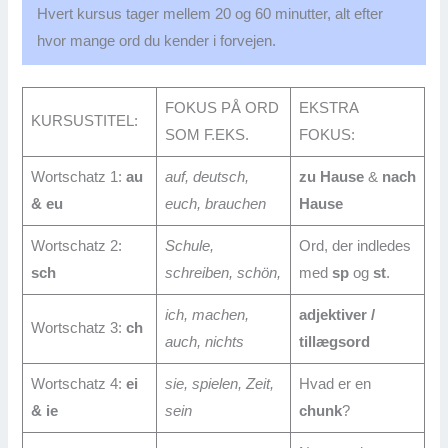
Hvert kursus tager mellem 20 og 60 minutter, alt efter
hvor mange ord du kender i forvejen.
FOKUS PÅ ORD
EKSTRA
KURSUSTITEL:
SOM F.EKS.
FOKUS:
Wortschatz 1:
au
auf, deutsch,
zu Hause
&
nach
& eu
euch, brauchen
Hause
Wortschatz 2:
Schule,
Ord, der indledes
sch
schreiben, schön,
med
sp
og
st
.
ich, machen,
adjektiver /
Wortschatz 3:
ch
auch, nichts
tillægsord
Wortschatz 4:
ei
sie, spielen, Zeit,
Hvad er en
& ie
sein
chunk
?