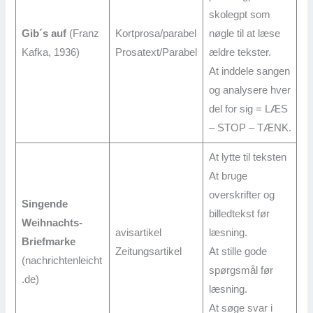
skolegpt som
Gib´s auf
(Franz
Kortprosa/parabel
nøgle til at læse
Kafka, 1936)
Prosatext/Parabel
ældre tekster.
At inddele sangen
og analysere hver
del for sig = LÆS
– STOP – TÆNK.
At lytte til teksten
At bruge
overskrifter og
Singende
billedtekst før
Weihnachts-
avisartikel
læsning.
Briefmarke
Zeitungsartikel
At stille gode
(nachrichtenleicht
spørgsmål før
.de)
læsning.
At søge svar i