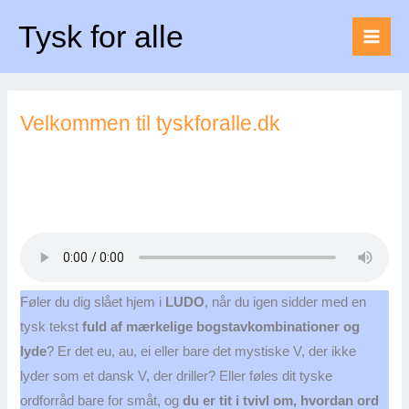
Gå
Forside
Om tyskforalle
Tysk for alle
til
indholdet
Velkommen til tyskforalle.dk
Føler du dig slået hjem i
LUDO
, når du igen sidder med en
tysk tekst
fuld af mærkelige bogstavkombinationer og
lyde
? Er det eu, au, ei eller bare det mystiske V, der ikke
lyder som et dansk V, der driller? Eller føles dit tyske
ordforråd bare for småt, og
du er tit i tvivl om, hvordan ord