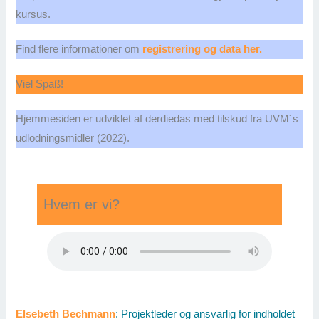
kursus.
Find flere informationer om
registrering og data her.
Viel Spaß!
Hjemmesiden er udviklet af derdiedas med tilskud fra UVM´s
udlodningsmidler (2022).
Hvem er vi?
Elsebeth Bechmann
: Projektleder og ansvarlig for indholdet