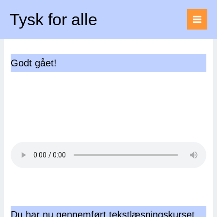
Gå
Forside
Tysk for alle
til
Du har gennemført TEXT: Singende Weihnachtsbriefmarke.
indholdet
Godt gået!
Du har nu gennemført tekstlæsningskurset